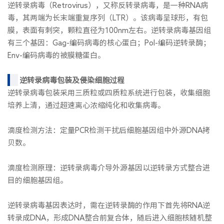
逆转录病毒（Retrovirus），又称反转录病毒，是一种RNA病
毒，其两端为长末端重复序列（LTR）。该病毒呈球形，有包
膜，表面有刺突，颗粒直径为100nm左右。逆转录病毒基因组
有三个基因：Gag-编码病毒的核心蛋白；Pol-编码逆转录酶；
Env-编码病毒的被膜糖蛋白。
逆转录病毒包装及侵染细胞过程
逆转录病毒包装采用三质粒或四质粒系统进行包装，收集细胞
培养上清，通过超速离心浓缩纯化和收集病毒。
滴度检测方法：定量PCR检测干扰后细胞基因组中外源DNA拷
贝数。
滴度检测原理：逆转录病毒介导外源基因以逆转录方式整合进
目的细胞基因组。
逆转录病毒基因表达时，需在逆转录酶的作用下首先将RNA逆
转录成DNA，形成DNA整合前复合体，随后进入细胞核随机整