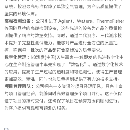
系统，按照最高标准保障了单独空气管理，为产品质量提供了
坚实的环境保障。
高端检测设备 ：
公司引进了 Agilent、Waters、ThermoFisher
等国际品牌的高端检测设备，这些先进的设备为产品的质量检
测提供了精准的数据支持。同时，通过二代测序、三代测序技
术提升了完整性测试能力，能够对产品进行全方位的质量把
控，确保每一批次的产品都符合高标准的质量要求。
数字化管理 ：
k8凯发(中国)天生赢家·一触即发 的先进数字化中
心在生产制造管理中率先实现了 “数智化”。通过数字化技术
的应用，提高了生产过程的透明度和可追溯性，使得生产管理
更加高效、精准，同时也为质量控制提供了有力的技术支持。
项目管理团队 ：
公司拥有一支资深的项目经理团队，具备丰富
的项目管理经验，能够同时高效管理多个项目并行。这不仅保
证了项目的按时交付，还确保了项目在预算范围内顺利进行，
为客户提供可靠和可预测的服务。