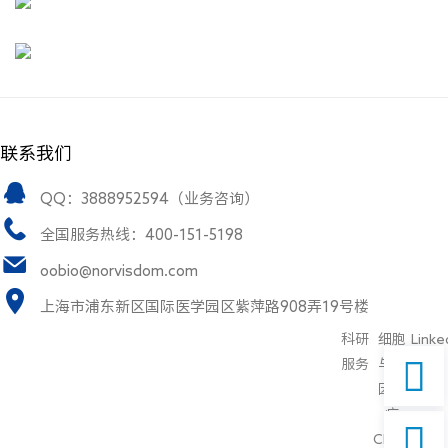
联系我们
QQ：3888952594（业务咨询）
全国服务热线：400-151-5198
oobio@norvisdom.com
上海市浦东新区国际医学园区紫萍路908弄19号楼
科研
细胞
Linke

服务
与基
因治
疗

CDMO