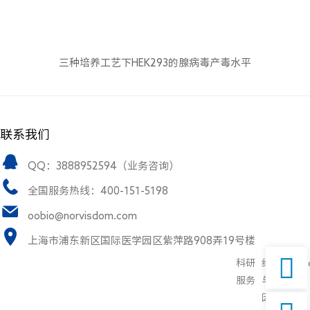
三种培养工艺下HEK293的腺病毒产毒水平
联系我们
QQ：3888952594（业务咨询）
全国服务热线：400-151-5198
oobio@norvisdom.com
上海市浦东新区国际医学园区紫萍路908弄19号楼

科研
细胞
Linke
服务
与基
因治