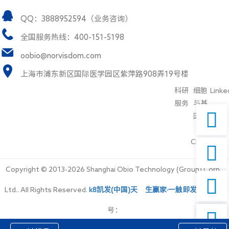
QQ：3888952594（业务咨询）
全国服务热线：400-151-5198
oobio@norvisdom.com
上海市浦东新区国际医学园区紫萍路908弄19号楼
科研
细胞
Linke
服务
与基

因治
疗
CDMO

Copyright © 2013-2026 Shanghai Obio Technology (Group) Corp.,

Ltd.. All Rights Reserved.
k8凯发(中国)天生赢家·一触即发
备案
号：
