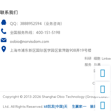
联系我们
QQ：3888952594（业务咨询）
全国服务热线：400-151-5198
oobio@norvisdom.com
上海市浦东新区国际医学园区紫萍路908弄19号楼
科研
细胞
Linke
服务
与基

因治
疗
CDMO

Copyright © 2013-2026 Shanghai Obio Technology (Group) Corp.,

Ltd.. All Rights Reserved.
k8凯发(中国)天生赢家·一触即发
备案