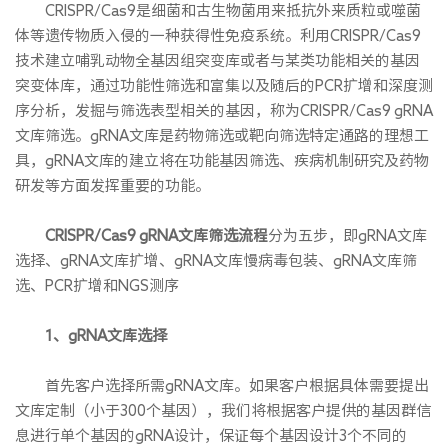
CRlSPR/Cas9是细菌和古生物菌用来抵抗外来质粒或噬菌
体等遗传物质入侵的一种获得性免疫系统。利用CRlSPR/Cas9
技术建立哺乳动物全基因组突变库或者与某类功能相关的基因
突变体库，通过功能性筛选和富集以及随后的PCR扩增和深度测
序分析，发掘与筛选表型相关的基因，称为CRlSPR/Cas9 gRNA
文库筛选。gRNA文库是药物筛选或靶向筛选特定通路的理想工
具，gRNA文库的建立将在功能基因筛选、疾病机制研究及药物
研发等方面发挥重要的功能。
CRlSPR/Cas9 gRNA文库筛选流程
分为五步，即gRNA文库
选择、gRNA文库扩增、gRNA文库慢病毒包装、gRNA文库筛
选、PCR扩增和NGS测序
1、gRNA文库选择
首先客户选择所需gRNA文库。如果客户根据具体需要提出
文库定制（小于300个基因），我们将根据客户提供的基因群信
息进行单个基因的gRNA设计，保证每个基因设计3个不同的