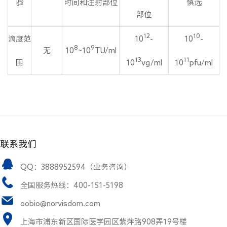
验
时间和注射部位
慎选
部位
12
10
滴度范
10
-
10
-
8
9
无
10
~10
TU/ml
13
11
围
10
vg/ml
10
pfu/ml
联系我们
QQ：3888952594（业务咨询）
全国服务热线：400-151-5198
oobio@norvisdom.com
上海市浦东新区国际医学园区紫萍路908弄19号楼