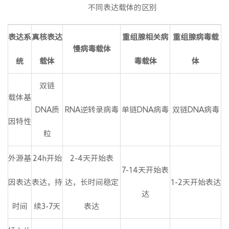
不同表达载体的区别
表达
系
真核表达
重组腺相关
病
重组腺病毒载
慢病毒载体
统
载体
毒
载体
体
双链
载体基
DNA质
RNA逆转录病毒
单链DNA病毒
双链DNA病毒
因特性
粒
外源基
24h开始
2-4天开始表
7-14天开始表
因表达
表达，持
达，长时间稳定
1-2天开始表达
达
时间
续3-7天
表达