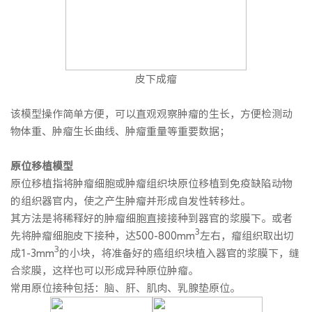
皮下成瘤
该模型操作简单方便，可以直观观察肿瘤的生长，方便检测动
物体重、肿瘤生长曲线、肿瘤重量等重要数据；
原位移植模型
原位移植指将肿瘤细胞或肿瘤组织块原位移植到免疫缺陷动物
的组织器官内，使之产生肿瘤并形成自发性转移灶。
其方法是将稀释好的肿瘤细胞直接接种到器官的浆膜下。或者
3
先将肿瘤细胞皮下接种，达500-800mm
左右，瘤组织取出切
3
成1-3mm
的小块，将准备好的癌组织块植入器官的浆膜下，缝
合浆膜，这样也可以形成异种原位肿瘤。
常用原位接种包括：脑、肝、肌肉、乳腺垫原位。